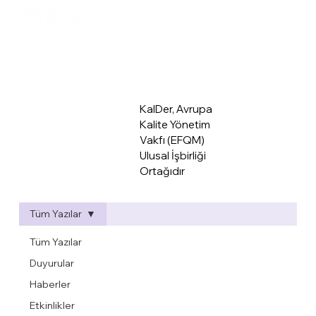
KalDer Mer
KalDer, Avrupa
Kalite Yönetim
Vakfı (EFQM)
Ulusal İşbirliği
Ortağıdır
Tüm Yazılar
Tüm Yazılar
Duyurular
Haberler
Etkinlikler