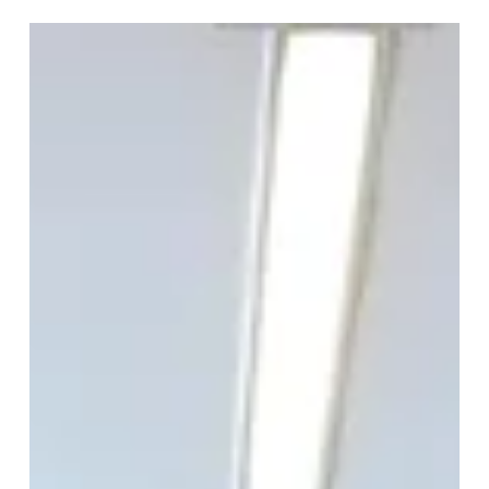
Depo ve stok süreçlerinde verimliliği artırmak, kaynakları
daha doğru yönetmek ve operasyonel başarıyı sürdürülebilir
hale getirmek isteyen üyelerimiz ile bir araya geliyoruz.