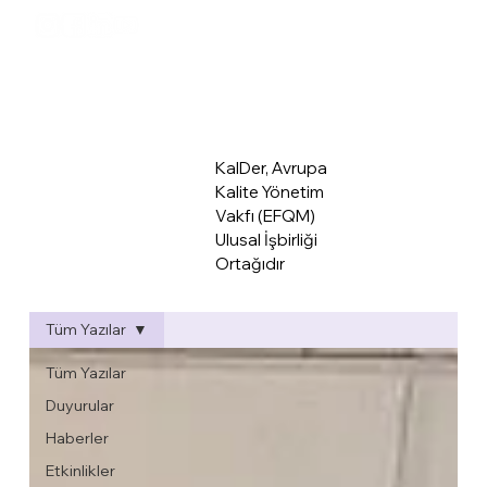
KalDer Mer
KalDer, Avrupa
Kalite Yönetim
Vakfı (EFQM)
Ulusal İşbirliği
Ortağıdır
Tüm Yazılar
Tüm Yazılar
Duyurular
Haberler
Etkinlikler