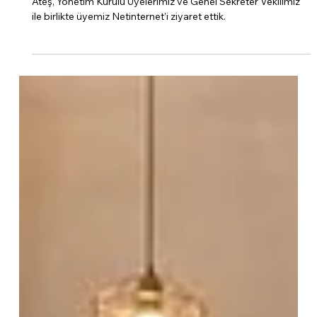
Üyemiz "Netinternet"i
Ziyaret Ettik
KalDer Denizli Şubesi Yönetim Kurulu Başkanımız Ekrem
Ateş, Yönetim Kurulu Üyelerimiz ve Genel Sekreter Vekilimiz
ile birlikte üyemiz Netinternet’i ziyaret ettik.