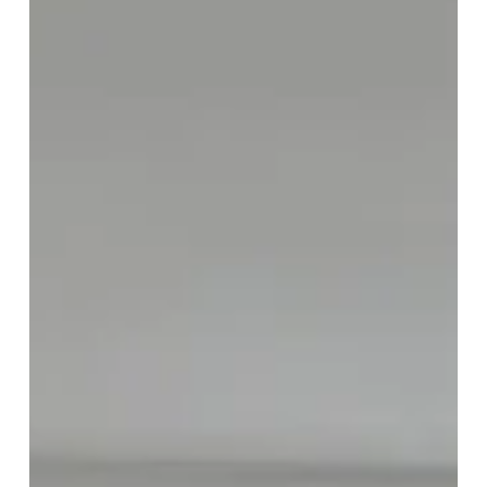
Teknoloji’yi Ziyaret Ettik
KalDer Denizli Şubesi Yönetim Kurulu Başkanımız Ekrem
Ateş, Yönetim Kurulu Üyelerimiz ve Genel Sekreter Vekilimiz
ile birlikte Logo Yazılım İş Ortağı, KalDer üyemiz Donanım
Teknoloji’yi ziyaret ettik.