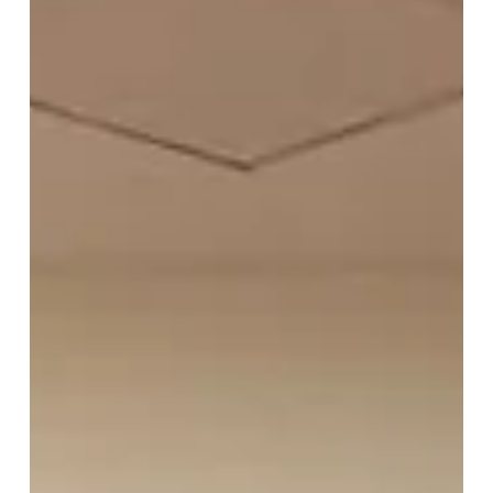
KalDer Denizli Şubesi Yönetim Kurulu Başkanımız Ekrem Ateş
ve yönetim kurulu üyelerimiz ile birlikte KalDer üyemiz
Pamukkale Üniversitesi Teknokent Genel Müdürü Prof. Dr.
İbrahim Aksel’i ziyaret ettik. Ziyaret kapsamında, kurumlar
arası iş birliği fırsatları ve önümüzdeki dönemde
gerçekleştirilebilecek ortak çalışmalar üzerine de verimli bir
görüşme gerçekleştirdik. Müsafirperverlikleri için kendilerine
teşekkür ediyor, iş birliğimizin artarak çoğalmasını temenni
ediyoruz.