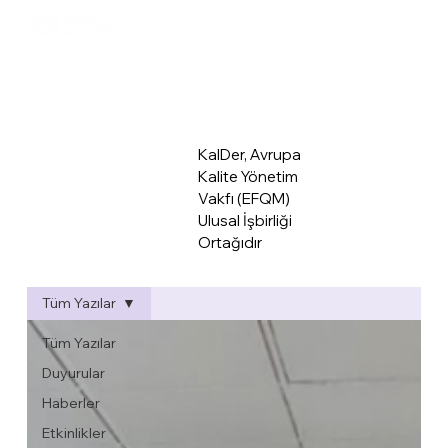
KalDer Mer
KalDer, Avrupa
Kalite Yönetim
Vakfı (EFQM)
Ulusal İşbirliği
Ortağıdır
Tüm Yazılar
Tüm Yazılar
Duyurular
Haberler
Etkinlikler