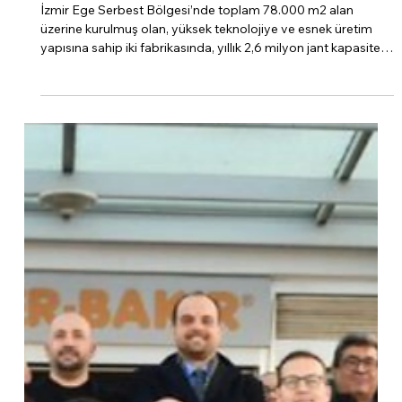
gerçekleştirdik.
İzmir Ege Serbest Bölgesi’nde toplam 78.000 m2 alan
üzerine kurulmuş olan, yüksek teknolojiye ve esnek üretim
yapısına sahip iki fabrikasında, yıllık 2,6 milyon jant kapasitesi
ile otomotiv sektörüne hizmet veren Cevher Jant’ın
“Dijitalitasyon, Ar-Ge, Satış, OpEx ve İnsan Kaynakları” başta
olmak üzere birçok başlık altında çalışmalarını
dinledik.Misafirperverliği için Cevher Group CEO’su Oğuz
Özmen’e teşekkür plaketimizi Yönetim Kurulu Başkanımız
Ekrem Ateş takdim etti. Organ