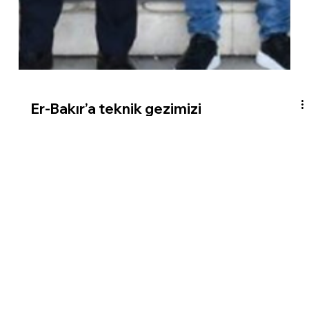
Er-Bakır’a teknik gezimizi
gerçekleştirdik
Yönetim Kurulu Üyemiz Sedat Erikoğlu ev sahipliğinde
üyemiz Er-Bakır’a teknik gezimizi gerçekleştirdik. Yoğun ilgi ve
katılımla geçen etkinliğimizde Er-Bakır’ın Dijital Dönüşüm, İk &
Çalışan Deneyimi, Kalite ve Sürdürülebilirlik Çalışmaları, Satış
ve Pazarlama Stratejileri, Arge, Teknik Uygulama ve Proje
Faaliyetleri’ni ilgili departmanların temsilcilerinden dinledik.
Sunumlar sonrası üyelerimiz ile saha turu gerçekleştirerek,
çalışmaları yerinde gözlemleme fırsatı bulduk.Yön