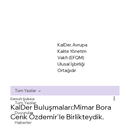
KalDer Mer
KalDer, Avrupa
Kalite Yönetim
Vakfı (EFQM)
Ulusal İşbirliği
Ortağıdır
Tüm Yazılar
Denizli Şubesi
Tüm Yazılar
KalDer Buluşmaları:Mimar Bora
Duyurular
Cenk Özdemir'le Birlikteydik.
Haberler