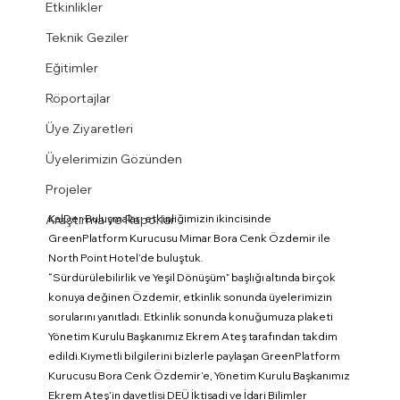
Etkinlikler
Teknik Geziler
Eğitimler
Röportajlar
Üye Ziyaretleri
Üyelerimizin Gözünden
Projeler
KalDer Buluşmaları etkinliğimizin ikincisinde 
Araştırma ve Raporlar
GreenPlatform Kurucusu Mimar Bora Cenk Özdemir ile 
North Point Hotel’de buluştuk.
“Sürdürülebilirlik ve Yeşil Dönüşüm” başlığı altında birçok 
konuya değinen Özdemir, etkinlik sonunda üyelerimizin 
sorularını yanıtladı. Etkinlik sonunda konuğumuza plaketi 
Yönetim Kurulu Başkanımız Ekrem Ateş tarafından takdim 
edildi.Kıymetli bilgilerini bizlerle paylaşan GreenPlatform 
Kurucusu Bora Cenk Özdemir’e, Yönetim Kurulu Başkanımız 
Ekrem Ateş’in davetlisi DEÜ İktisadi ve İdari Bilimler 