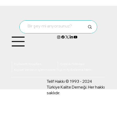
Kalite ve Sürdürülebilirlik Uzmanlık
Grubumuz Bir Araya Geldi
Kullanım Koşulları
Gizlilik Politikası
Kişisel Verilerin İşlenmesine İlişkin Aydınlatma Metni
Telif Hakkı © 1993 - 2024
Türkiye Kalite Derneği. Her hakkı
saklıdır.